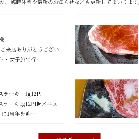
た、臨時休業や最新のお知らせなども更新してまいりま
 様
abi様ご来店ありがとうござい
ート・女子旅で行…
テーキ 1g12円
ステーキ1g12円▶メニュー
日に1周年を迎…