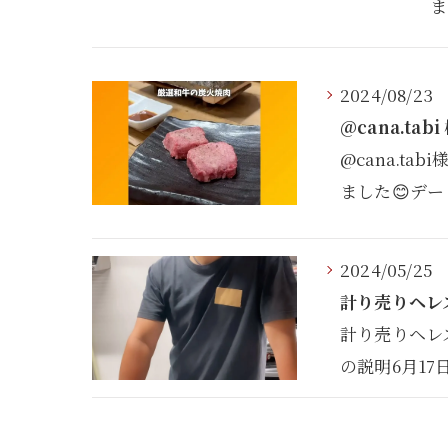
ま
2024/08/23
@cana.tabi
@cana.t
ました😊デ
2024/05/25
計り売りヘレス
計り売りヘレ
の説明6月17