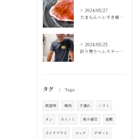
2024/05/27
たまらんヘレすき焼き(小ライス付き) 550円
2024/05/25
計り売りヘレステーキ 1g12円
タグ
Tags
吹田市
焼肉
子連れ
ハラミ
タン
カイノミ
希少部位
座敷
テイクアウト
ユッケ
デザート